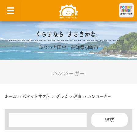
くらすなら すさきかな。
ふわっと田舎。高知県須崎市
ハンバーガー
ホーム
>
ポケットすさき
>
グルメ
>
洋食
>
ハンバーガー