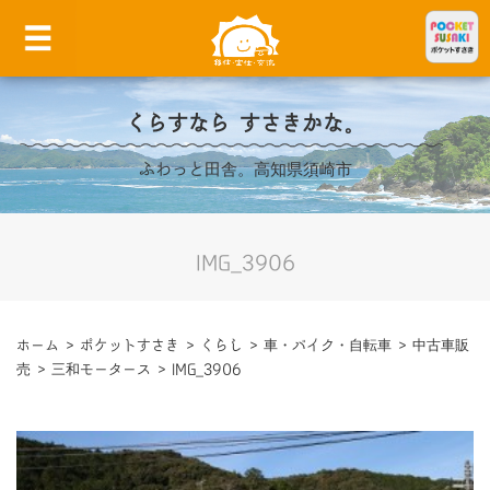
くらすなら すさきかな。
ふわっと田舎。高知県須崎市
IMG_3906
ホーム
>
ポケットすさき
>
くらし
>
車・バイク・自転車
>
中古車販
売
>
三和モータース
>
IMG_3906