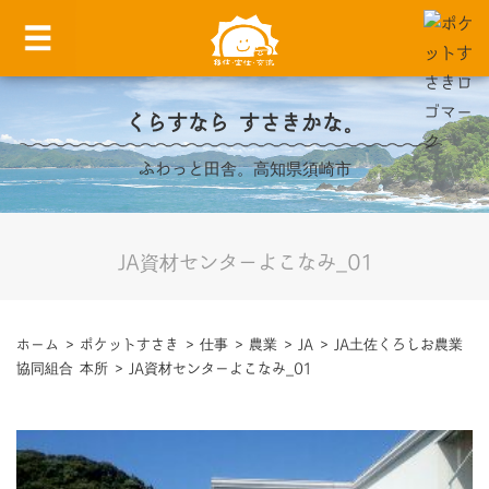
くらすなら すさきかな。
ふわっと田舎。高知県須崎市
JA資材センターよこなみ_01
ホーム
>
ポケットすさき
>
仕事
>
農業
>
JA
>
JA土佐くろしお農業
協同組合 本所
>
JA資材センターよこなみ_01