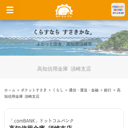
くらすなら すさきかな。
ふわっと田舎。高知県須崎市
高知信用金庫 須崎支店
ホーム
>
ポケットすさき
>
くらし
>
通信・運送・金融
>
銀行
>
高
知信用金庫 須崎支店
「.comBANK」ドットコムバンク