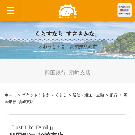
くらすなら すさきかな。
ふわっと田舎。高知県須崎市
四国銀行 須崎支店
ホーム
>
ポケットすさき
>
くらし
>
通信・運送・金融
>
銀行
>
四
国銀行 須崎支店
「Just Like Family」