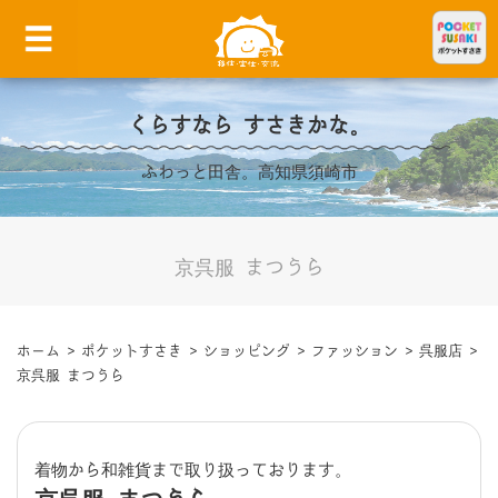
くらすなら すさきかな。
ふわっと田舎。高知県須崎市
京呉服 まつうら
ホーム
>
ポケットすさき
>
ショッピング
>
ファッション
>
呉服店
>
京呉服 まつうら
着物から和雑貨まで取り扱っております。