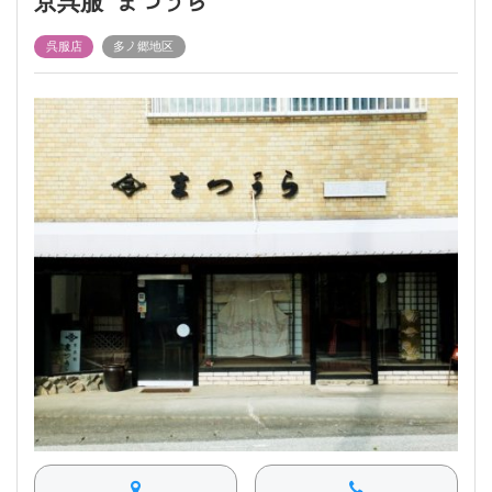
京呉服 まつうら
呉服店
多ノ郷地区