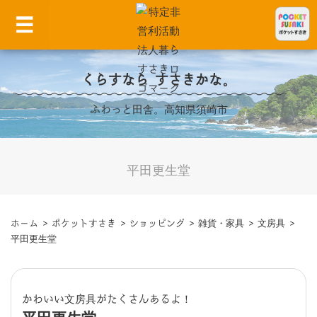
くらすなら すさきかな。
ふわっと田舎。高知県須崎市
平田更生堂
ホーム
>
ポケットすさき
>
ショッピング
>
雑貨・家具
>
文房具
>
平田更生堂
かわいい文房具がたくさんあるよ！