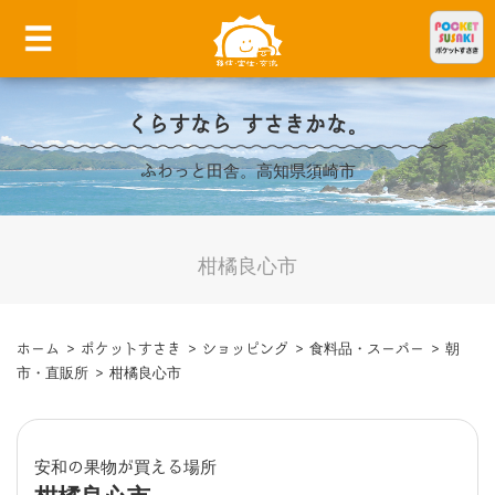
くらすなら すさきかな。
ふわっと田舎。高知県須崎市
柑橘良心市
ホーム
>
ポケットすさき
>
ショッピング
>
食料品・スーパー
>
朝
市・直販所
>
柑橘良心市
安和の果物が買える場所