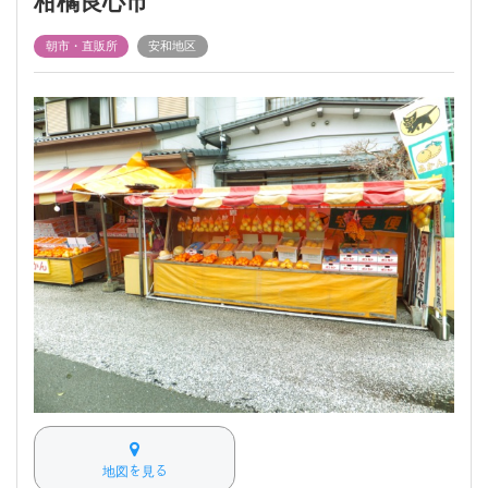
柑橘良心市
朝市・直販所
安和地区
地図を見る