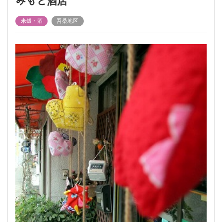
みもと酒店
米穀・酒
吾桑地区