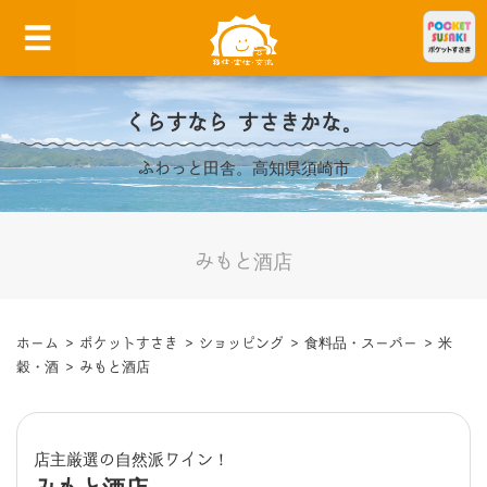
くらすなら すさきかな。
ふわっと田舎。高知県須崎市
みもと酒店
ホーム
>
ポケットすさき
>
ショッピング
>
食料品・スーパー
>
米
穀・酒
>
みもと酒店
店主厳選の自然派ワイン！