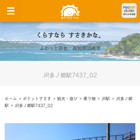
くらすなら すさきかな。
ふわっと田舎。高知県須崎市
JR多ノ郷駅7437_02
ホーム
>
ポケットすさき
>
観光・遊び
>
乗り物
>
JR駅
>
JR多ノ郷
駅
>
JR多ノ郷駅7437_02