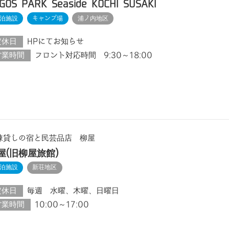
GOS PARK Seaside KOCHI SUSAKI
泊施設
キャンプ場
浦ノ内地区
定休日
HPにてお知らせ
営業時間
フロント対応時間 9:30～18:00
棟貸しの宿と民芸品店 柳屋
屋(旧柳屋旅館)
泊施設
新荘地区
定休日
毎週 水曜、木曜、日曜日
営業時間
10:00～17:00