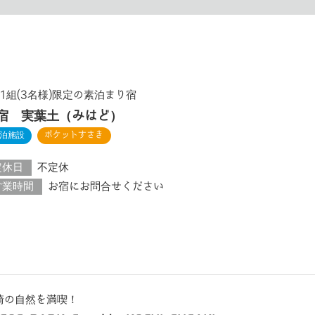
日1組(3名様)限定の素泊まり宿
宿 実葉土（みはど）
泊施設
ポケットすさき
定休日
不定休
営業時間
お宿にお問合せください
崎の自然を満喫！