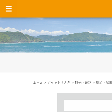
ホーム
>
ポケットすさき
>
観光・遊び
>
宿泊・温