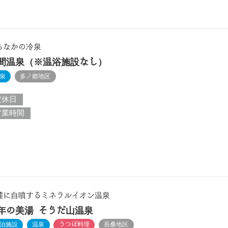
ちなかの冷泉
間温泉（※温浴施設なし）
泉
多ノ郷地区
定休日
営業時間
麓に自噴するミネラルイオン温泉
年の美湯 そうだ山温泉
泊施設
温泉
うつぼ料理
吾桑地区