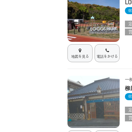
LO
宿
地図を見る
電話をかける
一
柳
宿