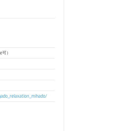
ge可）
ado_relaxation_mihado/