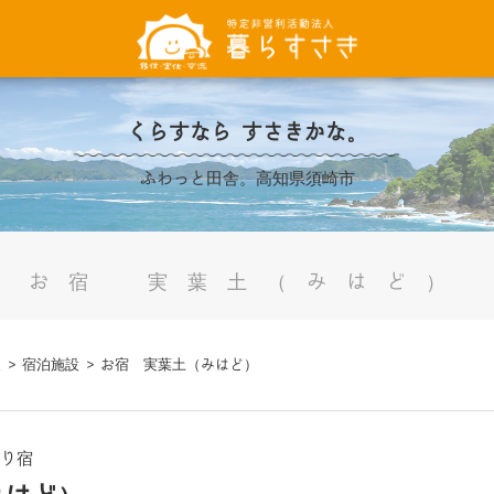
くらすなら すさきかな。
ふわっと田舎。高知県須崎市
お宿 実葉土（みはど）
泉
>
宿泊施設
>
お宿 実葉土（みはど）
まり宿