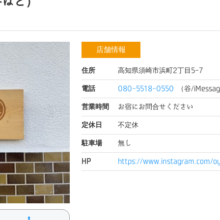
みはど）
店舗情報
住所
高知県須崎市浜町2丁目5-7
電話
080-5518-0550
（谷/iMessa
営業時間
お宿にお問合せください
定休日
不定休
駐車場
無し
HP
https://www.instagram.com/oy