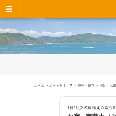
ホーム
>
ポケットすさき
>
観光・遊び
>
宿泊・温
1日1組(3名様)限定の素泊