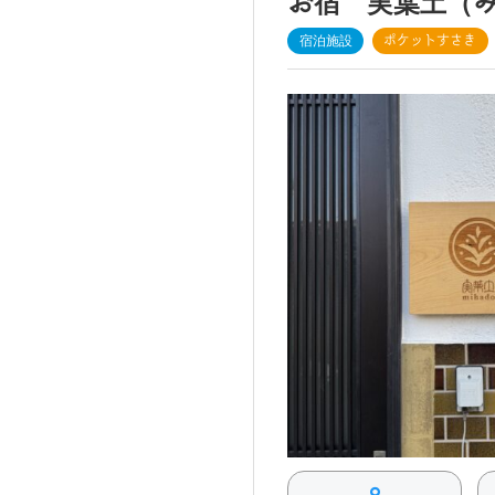
お宿 実葉土（
宿泊施設
ポケットすさき