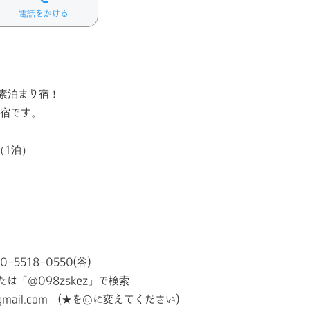
電話をかける
た素泊まり宿！
お宿です。
（1泊）
-5518-0550(谷)
たは「@098zskez」で検索
gmail.com (★を@に変えてください)