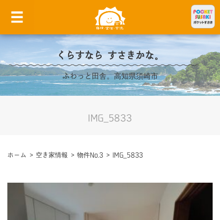
くらすなら すさきかな。
ふわっと田舎。高知県須崎市
IMG_5833
ホーム
>
空き家情報
>
物件No.3
>
IMG_5833