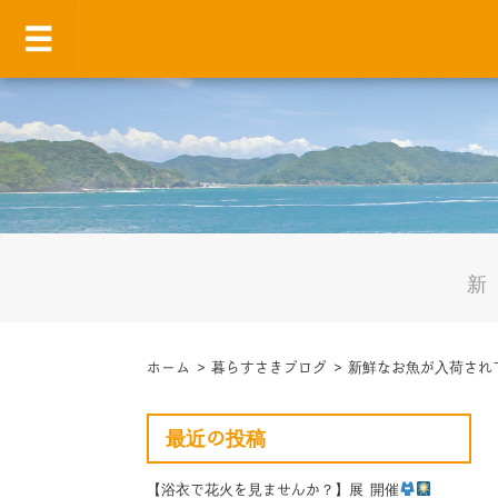
ホーム
>
暮らすさきブログ
>
新鮮なお魚が入荷され
最近の投稿
【浴衣で花火を見ませんか？】展 開催