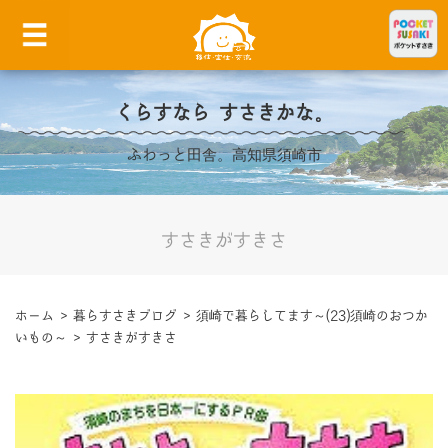
くらすなら すさきかな。
ふわっと田舎。高知県須崎市
すさきがすきさ
ホーム
>
暮らすさきブログ
>
須崎で暮らしてます～(23)須崎のおつか
いもの～
>
すさきがすきさ