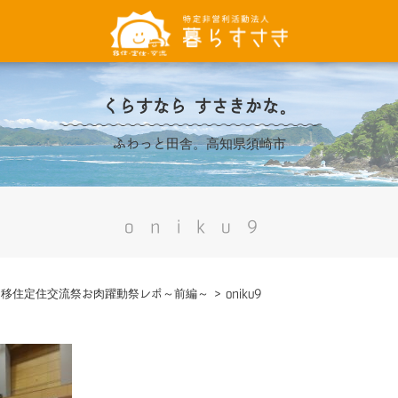
くらすなら すさきかな。
ふわっと田舎。高知県須崎市
oniku9
>
移住定住交流祭お肉躍動祭レポ～前編～
>
oniku9