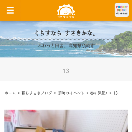
くらすなら すさきかな。
ふわっと田舎。高知県須崎市
13
ホーム
>
暮らすさきブログ
>
須崎のイベント
>
春の気配♪
>
13