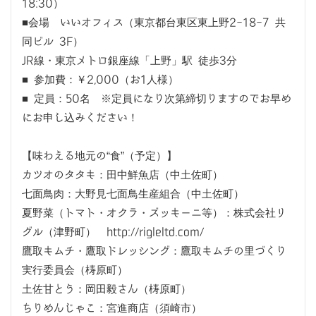
18:30）
■会場 いいオフィス（東京都台東区東上野2-18-7 共
同ビル 3F）
JR線・東京メトロ銀座線「上野」駅 徒歩3分
■ 参加費：￥2,000（お1人様）
■ 定員：50名 ※定員になり次第締切りますのでお早め
にお申し込みください！
【味わえる地元の“食”（予定）】
カツオのタタキ：田中鮮魚店（中土佐町）
七面鳥肉：大野見七面鳥生産組合（中土佐町）
夏野菜（トマト・オクラ・ズッキーニ等）：株式会社リ
グル（津野町） http://rigleltd.com/
鷹取キムチ・鷹取ドレッシング：鷹取キムチの里づくり
実行委員会（梼原町）
土佐甘とう：岡田毅さん（梼原町）
ちりめんじゃこ：宮進商店（須崎市）