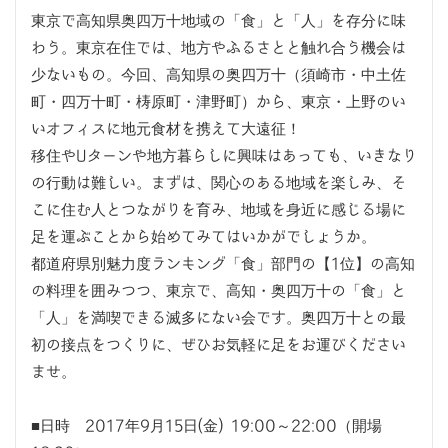
東京で高知県奥四万十地域の「食」と「人」を存分に味
わう。東京在住では、地方やふるさとと触れ合う機会は
少ないもの。今回、高知県の奥四万十（須崎市・中土佐
町・四万十町・梼原町・津野町）から、東京・上野のい
いオフィスに地元食材を携えて大遠征！
移住やUターンや地方暮らしに興味はあっても、いきなり
の行動は難しい。まずは、関心のある地域を楽しみ、そ
こに住む人とつながりを育み、地域を身近に感じる場に
足を運ぶことから始めてみてはいかがでしょうか。
都道府県別魅力度ランキング「食」部門の【1位】の高知
の料理を囲みつつ、東京で、高知・奥四万十の「食」と
「人」を満喫できる滅多にない会です。奥四万十との最
初の接点をつくりに、ぜひお気軽に足をお運びください
ませ。
■日時 2017年9月15日(金) 19:00～22:00（開場