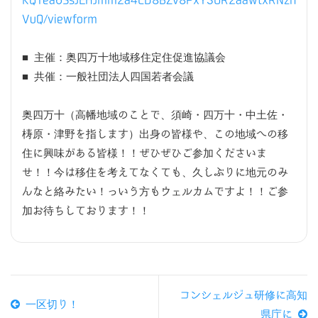
KQ1ea6SsJEHJmm2a4CD8BZv8PxY3OR2aawtxRNzh
VuQ/viewform
■ 主催：奥四万十地域移住定住促進協議会
■ 共催：一般社団法人四国若者会議
奥四万十（高幡地域のことで、須崎・四万十・中土佐・
梼原・津野を指します）出身の皆様や、この地域への移
住に興味がある皆様！！ぜひぜひご参加くださいま
せ！！今は移住を考えてなくても、久しぶりに地元のみ
んなと絡みたい！っいう方もウェルカムですよ！！ご参
加お待ちしております！！
コンシェルジュ研修に高知
一区切り！
県庁に