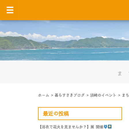
ま
ホーム
>
暮らすさきブログ
>
須崎のイベント
>
ま
最近の投稿
【浴衣で花火を見ませんか？】展 開催