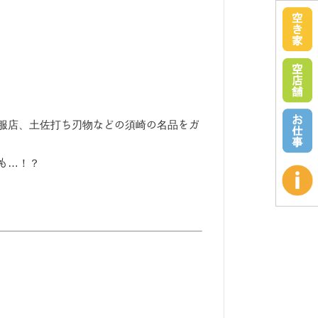
服店、土佐打ち刃物などの須崎の名品をガ
も…！？