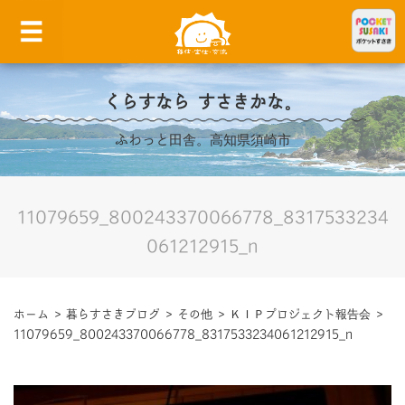
くらすなら すさきかな。
ふわっと田舎。高知県須崎市
11079659_800243370066778_8317533234
061212915_n
ホーム
>
暮らすさきブログ
>
その他
>
ＫＩＰプロジェクト報告会
>
11079659_800243370066778_8317533234061212915_n