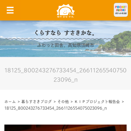
くらすなら すさきかな。
ふわっと田舎。高知県須崎市
18125_800243276733454_26611265540750
23096_n
ホーム
>
暮らすさきブログ
>
その他
>
ＫＩＰプロジェクト報告会
>
18125_800243276733454_2661126554075023096_n