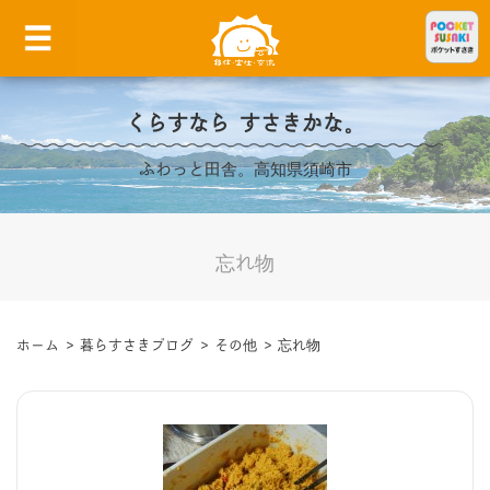
くらすなら すさきかな。
ふわっと田舎。高知県須崎市
忘れ物
ホーム
>
暮らすさきブログ
>
その他
>
忘れ物