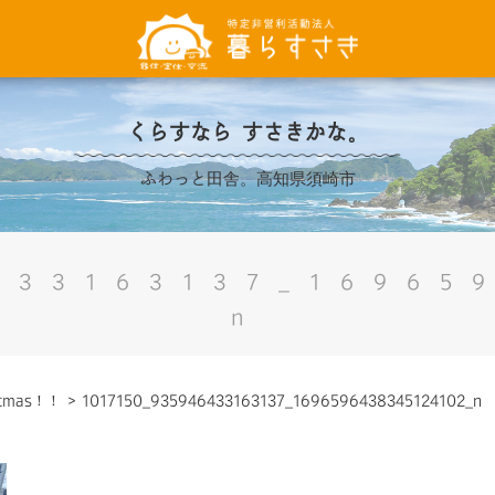
くらすなら すさきかな。
ふわっと田舎。高知県須崎市
433163137_16965
n
istmas！！
>
1017150_935946433163137_1696596438345124102_n