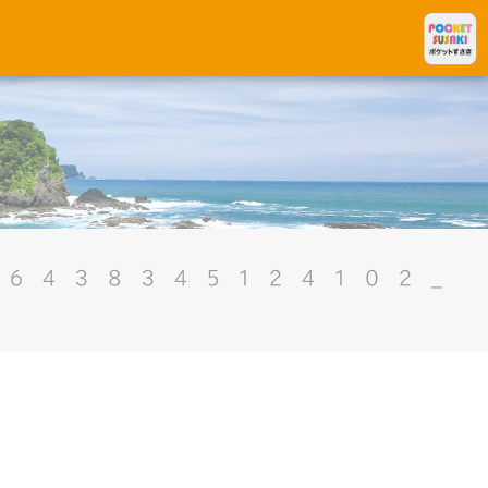
96438345124102_