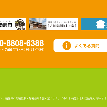
画像等の無断転載・無断使用を固く禁じます。 ©2018 特定非営利活動法人 暮らすさき All Ri