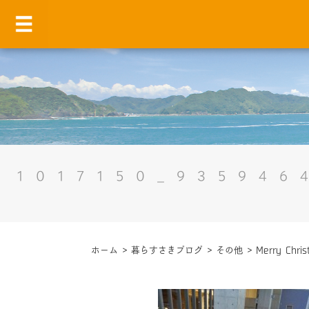
1017150_935946
ホーム
>
暮らすさきブログ
>
その他
>
Merry Chr