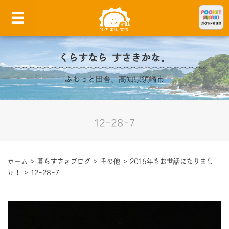
くらすなら すさきかな。
ふわっと田舎。高知県須崎市
12-28-7
ホーム
>
暮らすさきブログ
>
その他
>
2016年もお世話になりまし
た！
>
12-28-7