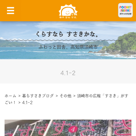
くらすなら すさきかな。
ふわっと田舎。高知県須崎市
4.1-2
ホーム
>
暮らすさきブログ
>
その他
>
須崎市の広報「すさき」がす
ごい！
>
4.1-2