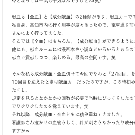
今となっては平気も平気なんですけどね(笑)
献血も【全血】と【成分献血】の2種類があり、献血カーでで
私自身、高知市内に行く用事が度々あったので、電車通り前
さんによく行ってました。
そこでは【全血】はもちろん、【成分献血】ができるように
他にも、献血ルームには漫画本や小説などいろいろとあるの
献血で貢献しつつ、楽しめる。最高の空間です。笑
そんな私も成分献血・全血併せて今回でなんと「27回目」
10回目を迎えたときは献血カーだったのですが、この時初
たくし。
規定を見るとなかなかの回数が必要で当時はびっくりしたの
でワクワクしたのを覚えています。笑
それ以降、成分献血・全血ともに積み重ねてきました。
看護師さん泣かせの血管らしく、針が刺さらなかったり成分
ますがｗ