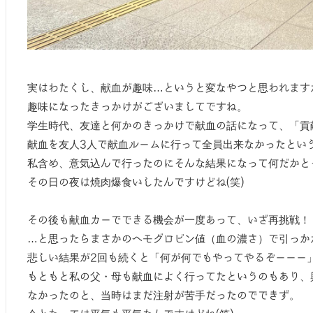
実はわたくし、献血が趣味…というと変なやつと思われますが
趣味になったきっかけがございましてですね。
学生時代、友達と何かのきっかけで献血の話になって、「貢
献血を友人3人で献血ルームに行って全員出来なかったとい
私含め、意気込んで行ったのにそんな結果になって何だかと
その日の夜は焼肉爆食いしたんですけどね(笑)
その後も献血カーでできる機会が一度あって、いざ再挑戦！
…と思ったらまさかのヘモグロビン値（血の濃さ）で引っか
悲しい結果が2回も続くと「何が何でもやってやるぞーーー」
もともと私の父・母も献血によく行ってたというのもあり、
なかったのと、当時はまだ注射が苦手だったのでできず。