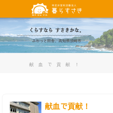
くらすなら すさきかな。
ふわっと田舎。高知県須崎市
献血で貢献！
！
献血で貢献！