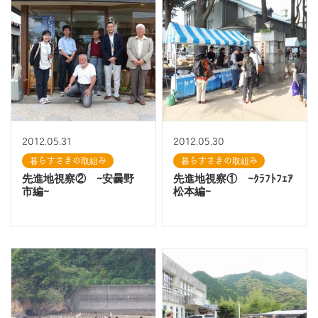
2012.05.31
2012.05.30
暮らすさきの取組み
暮らすさきの取組み
先進地視察② ~安曇野
先進地視察① ~ｸﾗﾌﾄﾌｪｱ
市編~
松本編~