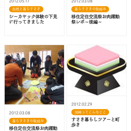
2012.05.17
2012.03.08
自然と暮らすさき
暮らすさきの取組み
シーカヤック体験の下見
移住定住交流祭お肉躍動
に行ってきました
祭レポ～後編～
2012.02.29
須崎ってこんなとこ
2012.03.08
すさき暮らしツアーと町
暮らすさきの取組み
歩き
移住定住交流祭お肉躍動