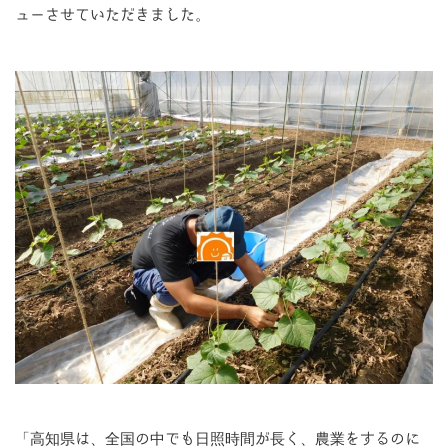
ューさせていただきました。
「高知県は、全国の中でも日照時間が長く、農業をするのに
当サイトの内容、テキスト、画像等の無断転載・無断使用を固く禁じます。 ©2018