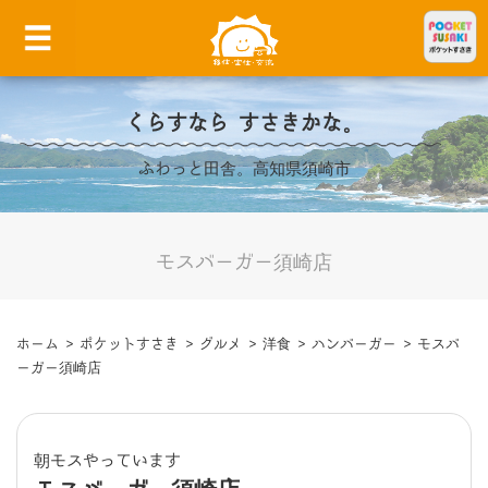
くらすなら すさきかな。
ふわっと田舎。高知県須崎市
モスバーガー須崎店
ホーム
>
ポケットすさき
>
グルメ
>
洋食
>
ハンバーガー
>
モスバ
ーガー須崎店
朝モスやっています