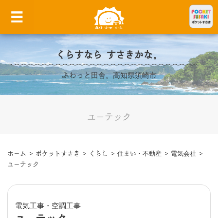
くらすなら すさきかな。
ふわっと田舎。高知県須崎市
ユーテック
ホーム
>
ポケットすさき
>
くらし
>
住まい・不動産
>
電気会社
>
ユーテック
電気工事・空調工事