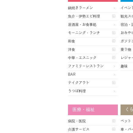
鍋焼きラーメン
イベン
魚介・伊勢エビ料理
観光ス
居酒屋・お食事処
宿泊・
モーニング・ランチ
おみや
和食
ガソリ
洋食
乗り物
中華・エスニック
レジャ
ファミリーレストラン
趣味
BAR
テイクアウト
うつぼ料理
医療・福祉
く
病院・医院
ペット
介護サービス
車・バ