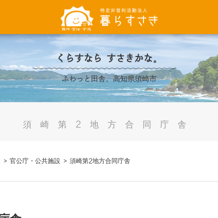
くらすなら すさきかな。
ふわっと田舎。高知県須崎市
須崎第2地方合同庁舎
設
>
官公庁・公共施設
>
須崎第2地方合同庁舎