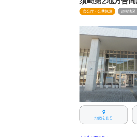
須崎第2地方合同
官公庁・公共施設
須崎地区
地図を見る