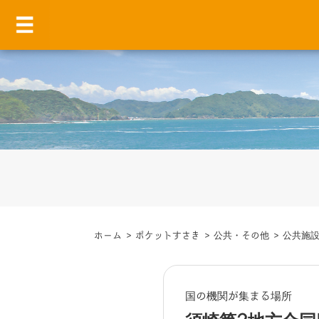
ホーム
>
ポケットすさき
>
公共・その他
>
公共施
国の機関が集まる場所