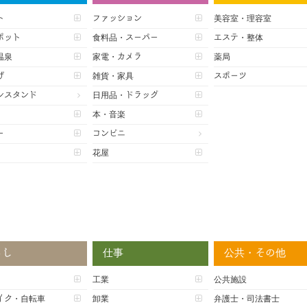
ト
ファッション
美容室・理容室
ポット
食料品・スーパー
エステ・整体
温泉
家電・カメラ
薬局
げ
雑貨・家具
スポーツ
ンスタンド
日用品・ドラッグ
本・音楽
ー
コンビニ
花屋
らし
仕事
公共・その他
工業
公共施設
イク・自転車
卸業
弁護士・司法書士