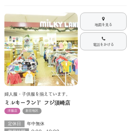
地図を見る
電話をかける
婦人服・子供服を揃えています。
ミルキーランド フジ須崎店
洋服店
新荘地区
定休日
年中無休