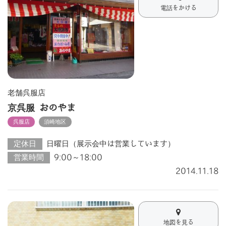
電話をかける
老舗呉服店
京呉服 おのやま
呉服店
須崎地区
定休日
日曜日（展示会中は営業しています）
営業時間
9:00～18:00
2014.11.18
地図を見る