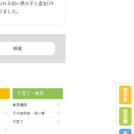
われる幼い男の子と斎女(ｲﾀ
りました｡
子育て・教育
教育機関
その他学校・習い事
子育て