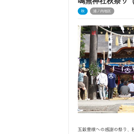
鳴無神社秋祭り
秋
浦ノ内地区
五穀豊穣への感謝の祭り、