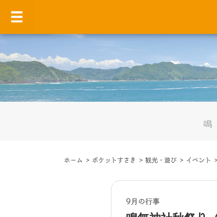
ホーム
>
ポケットすさき
>
観光・遊び
>
イベント
9月の行事