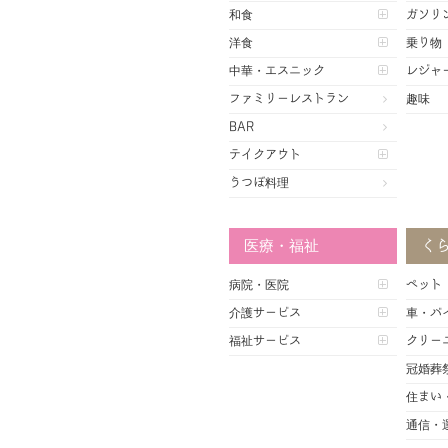
和食
ガソリ
洋食
乗り物
中華・エスニック
レジャ
ファミリーレストラン
趣味
BAR
テイクアウト
うつぼ料理
医療・福祉
く
病院・医院
ペット
介護サービス
車・バ
福祉サービス
クリー
冠婚葬
住まい
通信・