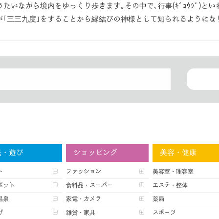
いながら境内をゆっくり歩きます｡その中で､行事(ｷﾞｮｳｼﾞ)とい
子が｢三三九度｣をすることから縁結びの神様として知られるようにな
光・遊び
ショッピング
美容・健康
ト
ファッション
美容室・理容室
ポット
食料品・スーパー
エステ・整体
温泉
家電・カメラ
薬局
げ
雑貨・家具
スポーツ