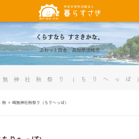
くらすなら すさきかな。
ふわっと田舎。高知県須崎市
鳴無神社秋祭り（ちりへっぽ
>
秋
>
鳴無神社秋祭り（ちりへっぽ）