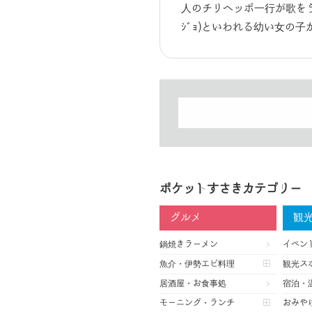
人のチリヘッポ一行が歌をうた
ｼﾞｮ)といわれる幼い女の
ポケットすさきカテゴリー
グルメ
観
鍋焼きラーメン
イベン
魚介・伊勢エビ料理
観光ス
居酒屋・お食事処
宿泊・
モーニング・ランチ
おみや