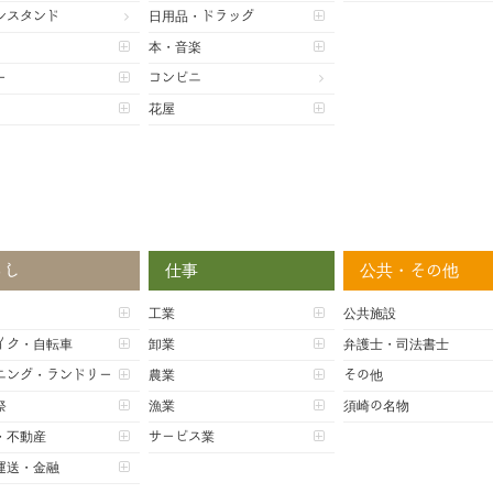
ンスタンド
日用品・ドラッグ
本・音楽
ー
コンビニ
花屋
らし
仕事
公共・その他
工業
公共施設
イク・自転車
卸業
弁護士・司法書士
ニング・ランドリー
農業
その他
祭
漁業
須崎の名物
・不動産
サービス業
運送・金融