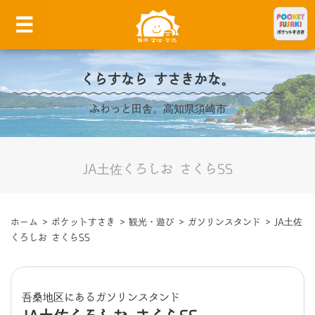
くらすなら すさきかな。
ふわっと田舎。高知県須崎市
JA土佐くろしお さくらSS
ホーム
>
ポケットすさき
>
観光・遊び
>
ガソリンスタンド
>
JA土佐
くろしお さくらSS
吾桑地区にあるガソリンスタンド