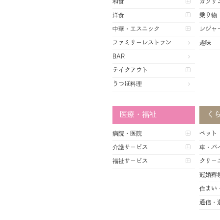
和食
ガソリ
洋食
乗り物
中華・エスニック
レジャ
ファミリーレストラン
趣味
BAR
テイクアウト
うつぼ料理
医療・福祉
く
病院・医院
ペット
介護サービス
車・バ
福祉サービス
クリー
冠婚葬
住まい
通信・