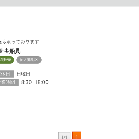
達も承っております
サキ船具
具販売
多ノ郷地区
定休日
日曜日
営業時間
8:30-18:00
1
1/1