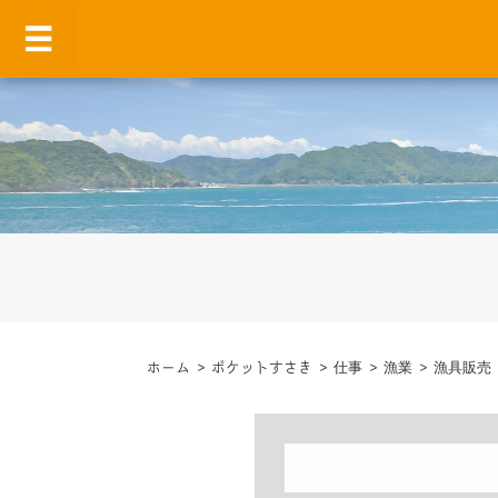
ホーム
>
ポケットすさき
>
仕事
>
漁業
>
漁具販売