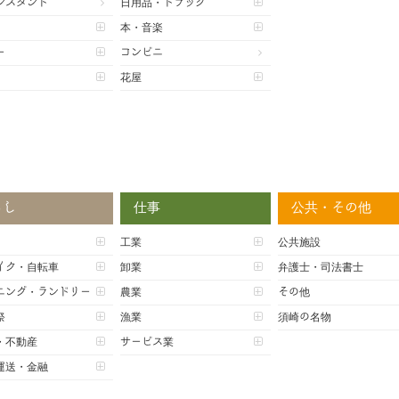
ンスタンド
日用品・ドラッグ
本・音楽
ー
コンビニ
花屋
らし
仕事
公共・その他
工業
公共施設
イク・自転車
卸業
弁護士・司法書士
ニング・ランドリー
農業
その他
祭
漁業
須崎の名物
・不動産
サービス業
運送・金融