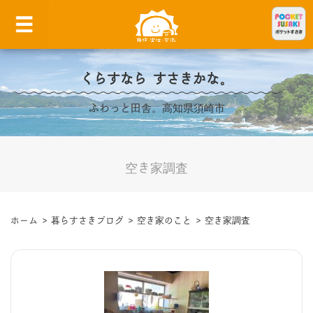
くらすなら すさきかな。
ふわっと田舎。高知県須崎市
空き家調査
ホーム
>
暮らすさきブログ
>
空き家のこと
>
空き家調査