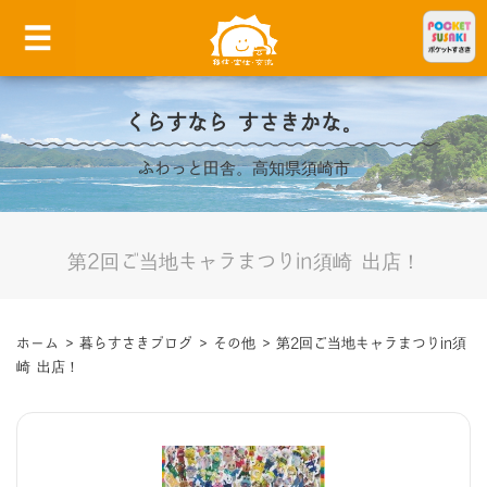
くらすなら すさきかな。
ふわっと田舎。高知県須崎市
第2回ご当地キャラまつりin須崎 出店！
ホーム
>
暮らすさきブログ
>
その他
>
第2回ご当地キャラまつりin須
崎 出店！