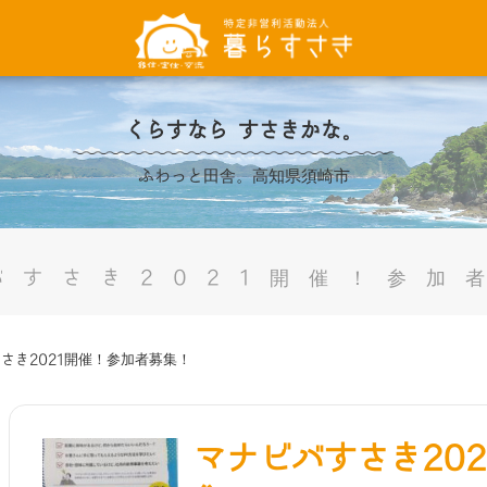
くらすなら すさきかな。
ふわっと田舎。高知県須崎市
バすさき2021開催！参加
さき2021開催！参加者募集！
マナビバすさき20